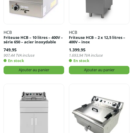
HCB
HCB
Friteuse HCB – 10 litres – 400V –
Friteuse HCB – 2 x 12,5 litres –
série 650 – acier inoxydable
400V – inox
749,95
1.399,95
907,44
TVA incluse
1.693,94
TVA incluse
En stock
En stock
Ajouter au panier
Ajouter au panier