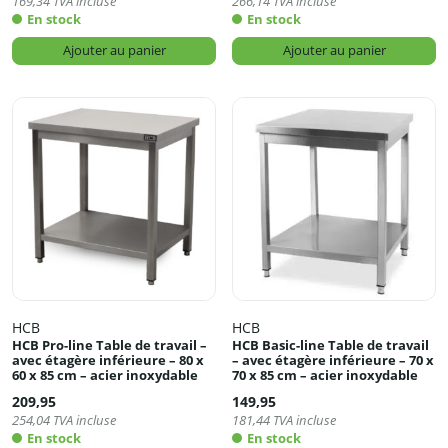
169,34
TVA incluse
266,14
TVA incluse
En stock
En stock
Ajouter au panier
Ajouter au panier
HCB
HCB
HCB Pro-line Table de travail –
HCB Basic-line Table de travail
avec étagère inférieure – 80 x
– avec étagère inférieure – 70 x
60 x 85 cm – acier inoxydable
70 x 85 cm – acier inoxydable
209,95
149,95
254,04
TVA incluse
181,44
TVA incluse
En stock
En stock