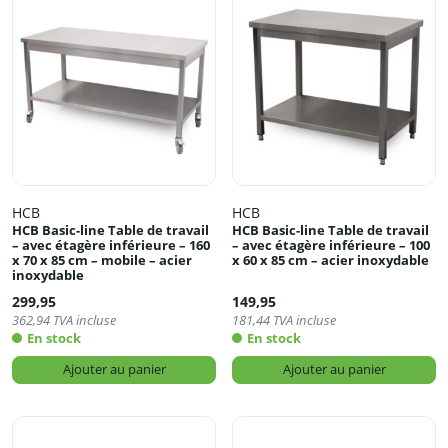
HCB
HCB
HCB Basic-line Table de travail
HCB Basic-line Table de travail
– avec étagère inférieure – 160
– avec étagère inférieure – 100
x 70 x 85 cm – mobile – acier
x 60 x 85 cm – acier inoxydable
inoxydable
299,95
149,95
362,94
TVA incluse
181,44
TVA incluse
En stock
En stock
Ajouter au panier
Ajouter au panier