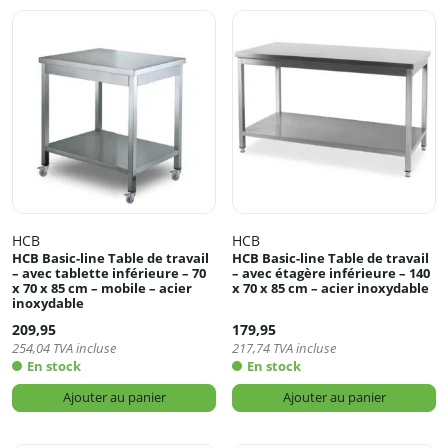
HCB
HCB
HCB Basic-line Table de travail
HCB Basic-line Table de travail
– avec tablette inférieure – 70
– avec étagère inférieure – 140
x 70 x 85 cm – mobile – acier
x 70 x 85 cm – acier inoxydable
inoxydable
209,95
179,95
254,04
TVA incluse
217,74
TVA incluse
En stock
En stock
Ajouter au panier
Ajouter au panier