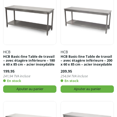
HCB
HCB
HCB Basic-line Table de travail
HCB Basic-line Table de travail
– avec étagère inférieure – 180
– avec étagère inférieure – 200
x 60 x 85 cm – acier inoxydable
x 60 x 85 cm – acier inoxydable
199,95
209,95
241,94
TVA incluse
254,04
TVA incluse
En stock
En stock
Ajouter au panier
Ajouter au panier