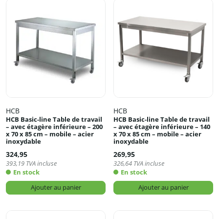
HCB
HCB
HCB Basic-line Table de travail
HCB Basic-line Table de travail
– avec étagère inférieure – 200
– avec étagère inférieure – 140
x 70 x 85 cm – mobile – acier
x 70 x 85 cm – mobile – acier
inoxydable
inoxydable
324,95
269,95
393,19
TVA incluse
326,64
TVA incluse
En stock
En stock
Ajouter au panier
Ajouter au panier