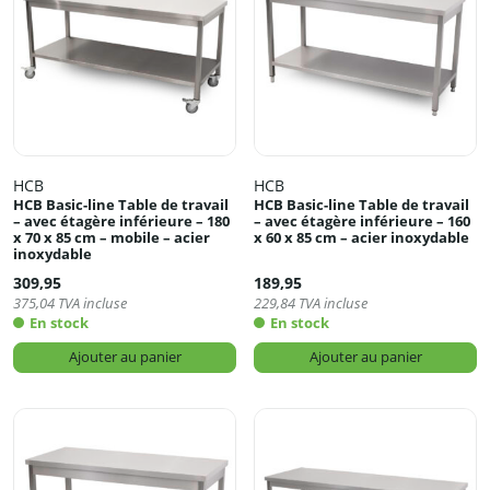
HCB
HCB
HCB Basic-line Table de travail
HCB Basic-line Table de travail
– avec étagère inférieure – 180
– avec étagère inférieure – 160
x 70 x 85 cm – mobile – acier
x 60 x 85 cm – acier inoxydable
inoxydable
309,95
189,95
375,04
TVA incluse
229,84
TVA incluse
En stock
En stock
Ajouter au panier
Ajouter au panier