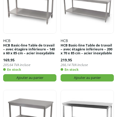
HCB
HCB
HCB Basic-line Table de travail
HCB Basic-line Table de travail
– avec étagère inférieure – 140
– avec étagère inférieure – 200
x 60 x 85 cm – acier inoxydable
x 70 x 85 cm – acier inoxydable
169,95
219,95
205,64
TVA incluse
266,14
TVA incluse
En stock
En stock
Ajouter au panier
Ajouter au panier