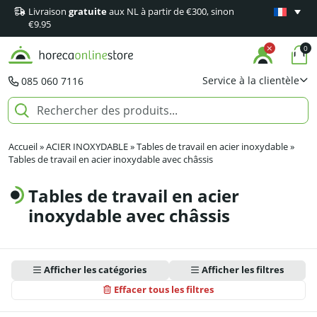
Livraison
gratuite
aux NL à partir de €300, sinon
Garantie
m
€9.95
0
Service à la clientèle
085 060 7116
Accueil
»
ACIER INOXYDABLE
»
Tables de travail en acier inoxydable
»
Tables de travail en acier inoxydable avec châssis
Tables de travail en acier
inoxydable avec châssis
Afficher les catégories
Afficher les filtres
Effacer tous les filtres