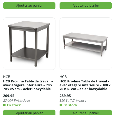
Ajouter au panier
Ajouter au panier
HCB
HCB
HCB Pro-line Table de travail –
HCB Pro-line Table de travail –
avec étagère inférieure – 70 x
avec étagère inférieure – 180 x
70 x 85 cm – acier inoxydable
70 x 60 cm – acier inoxydable
209,95
289,95
254,04
TVA incluse
350,84
TVA incluse
En stock
En stock
Ajouter au panier
Ajouter au panier