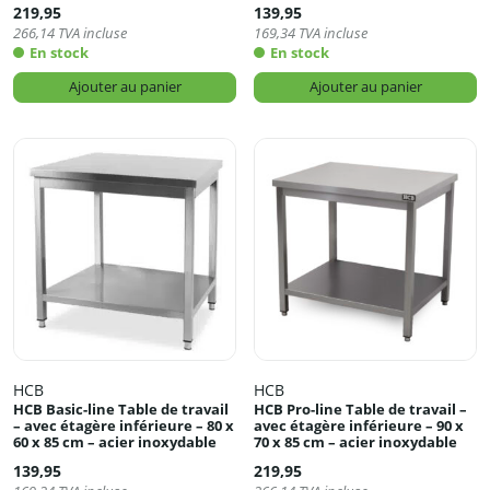
219,95
139,95
266,14
TVA incluse
169,34
TVA incluse
En stock
En stock
Ajouter au panier
Ajouter au panier
HCB
HCB
HCB Basic-line Table de travail
HCB Pro-line Table de travail –
– avec étagère inférieure – 80 x
avec étagère inférieure – 90 x
60 x 85 cm – acier inoxydable
70 x 85 cm – acier inoxydable
139,95
219,95