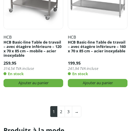
HCB
HCB
HCB Basic-line Table de travail
HCB Basic-line Table de travail
– avec étagère inférieure – 120
– avec étagère inférieure – 160
x 70 x 85 cm – mobile – acier
x 70 x 85 cm – acier inoxydable
inoxydable
259,95
199,95
314,54
TVA incluse
241,94
TVA incluse
En stock
En stock
Ajouter au panier
Ajouter au panier
1
2
3
→
Produits à la mode