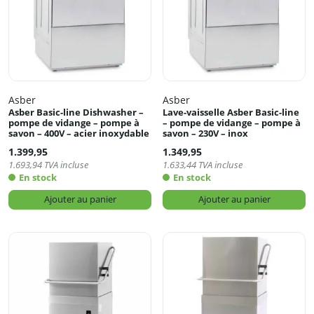
Asber
Asber
Asber Basic-line Dishwasher –
Lave-vaisselle Asber Basic-line
pompe de vidange – pompe à
– pompe de vidange – pompe à
savon – 400V – acier inoxydable
savon – 230V – inox
1.399,95
1.349,95
1.693,94
TVA incluse
1.633,44
TVA incluse
En stock
En stock
Ajouter au panier
Ajouter au panier