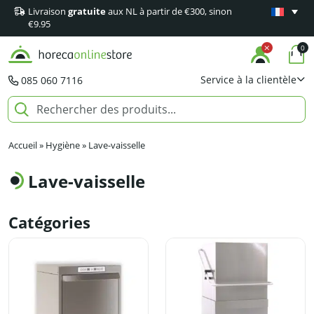
Livraison
gratuite
aux NL à partir de €300, sinon
Garantie
m
€9.95
0
Service à la clientèle
085 060 7116
Accueil
»
Hygiène
»
Lave-vaisselle
Lave-vaisselle
Catégories