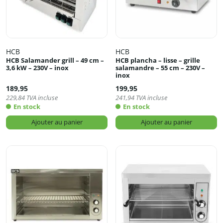
HCB
HCB
HCB Salamander grill – 49 cm –
HCB plancha – lisse – grille
3,6 kW – 230V – inox
salamandre – 55 cm – 230V –
inox
189,95
199,95
229,84
TVA incluse
241,94
TVA incluse
En stock
En stock
Ajouter au panier
Ajouter au panier