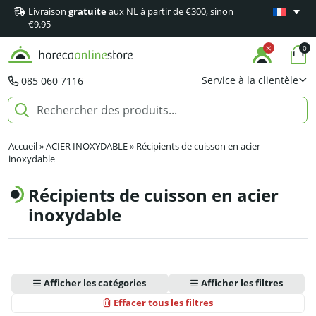
Livraison
gratuite
aux NL à partir de €300, sinon
Garantie
m
€9.95
0
Service à la clientèle
085 060 7116
Accueil
»
ACIER INOXYDABLE
»
Récipients de cuisson en acier
inoxydable
Récipients de cuisson en acier
inoxydable
Afficher les catégories
Afficher les filtres
Effacer tous les filtres