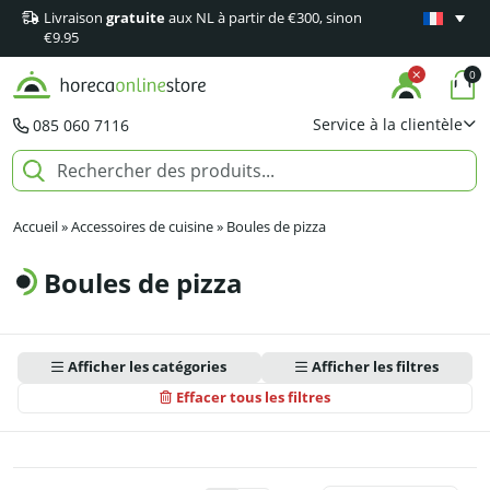
Livraison
gratuite
aux NL à partir de €300, sinon
Garantie
m
€9.95
0
Service à la clientèle
085 060 7116
Accueil
»
Accessoires de cuisine
»
Boules de pizza
Boules de pizza
Afficher les catégories
Afficher les filtres
Effacer tous les filtres