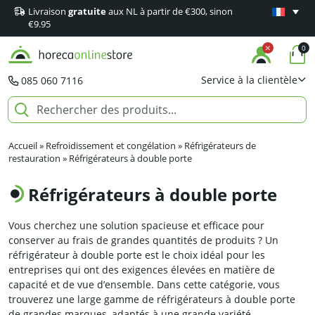
Livraison
gratuite
aux NL à partir de €300, sinon
Garantie
m
€9.95
0
Service à la clientèle
085 060 7116
Accueil
»
Refroidissement et congélation
»
Réfrigérateurs de
restauration
»
Réfrigérateurs à double porte
Réfrigérateurs à double porte
Vous cherchez une solution spacieuse et efficace pour
conserver au frais de grandes quantités de produits ? Un
réfrigérateur à double porte est le choix idéal pour les
entreprises qui ont des exigences élevées en matière de
capacité et de vue d’ensemble. Dans cette catégorie, vous
trouverez une large gamme de réfrigérateurs à double porte
de grandes marques, adaptés à une grande variété