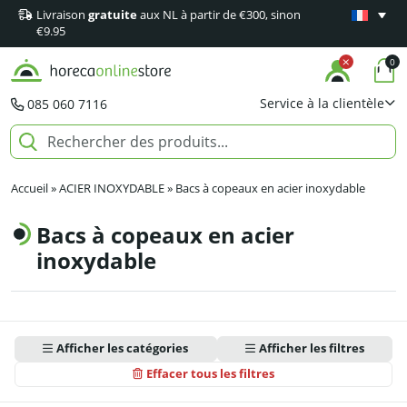
Livraison
gratuite
aux NL à partir de €300, sinon
Garantie
m
€9.95
0
Service à la clientèle
085 060 7116
Accueil
»
ACIER INOXYDABLE
»
Bacs à copeaux en acier inoxydable
Bacs à copeaux en acier
inoxydable
Afficher les catégories
Afficher les filtres
Effacer tous les filtres