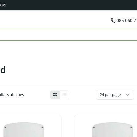
9.95
085 060 7
nd
ultats affichés