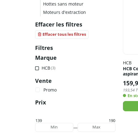
Hottes sans moteur
Moteurs d'extraction
Effacer les filtres
Effacer tous les filtres
Filtres
Marque
HCB
HCB
(3)
HCB Co
aspira
Vente
159,
Promo
193,54
T
En st
Prix
139
190
—
Min
Max