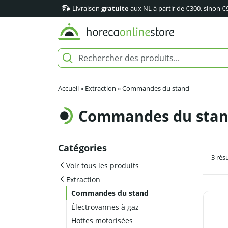
Livraison
gratuite
aux NL à partir de €300, sinon €
Accueil
»
Extraction
»
Commandes du stand
Commandes du sta
Catégories
3 rés
Voir tous les produits
Extraction
Commandes du stand
Électrovannes à gaz
Hottes motorisées