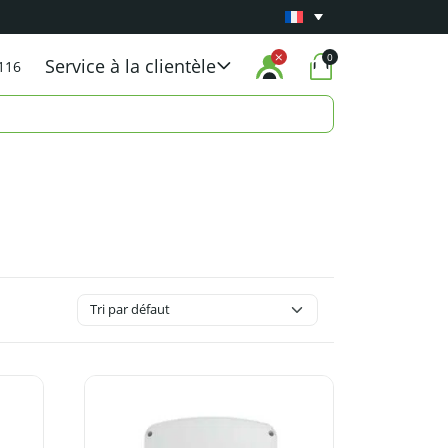
Garantie
minimale
d'
un an sur tous les produi
0
Service à la clientèle
116