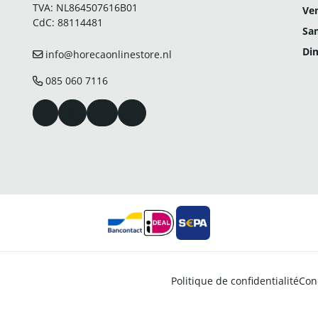
TVA: NL864507616B01
Ven
CdC: 88114481
Sa
Di
info@horecaonlinestore.nl
085 060 7116
Politique de confidentialité
Cond