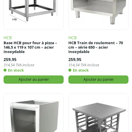
HCB
HCB
Base HCB pour four à pizza –
HCB Train de roulement – 70
146,5 x 119 x 107 cm – acier
cm – série 650 – acier
inoxydable
inoxydable
259,95
259,95
314,54
TVA incluse
314,54
TVA incluse
En stock
En stock
Ajouter au panier
Ajouter au panier