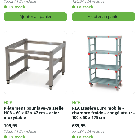
157,24
TVA incluse
120,94
TVA incluse
En stock
En stock
Ajouter au panier
Ajouter au panier
HCB
HCB
Piètement pour lave-vaisselle
REA Étagère Euro mobile –
HCB – 60 x 62 x 47 cm – acier
chambre froide – congélateur –
inoxydable
100 x 50 x 175 cm
109,95
639,95
133,04
TVA incluse
774,34
TVA incluse
En stock
En stock