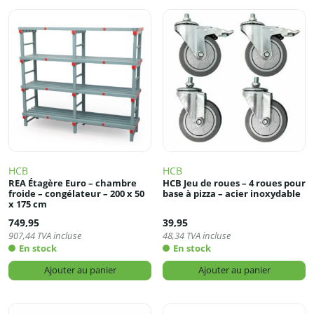
HCB
HCB
REA Étagère Euro – chambre
HCB Jeu de roues – 4 roues pour
froide – congélateur – 200 x 50
base à pizza – acier inoxydable
x 175 cm
749,95
39,95
907,44
TVA incluse
48,34
TVA incluse
En stock
En stock
Ajouter au panier
Ajouter au panier