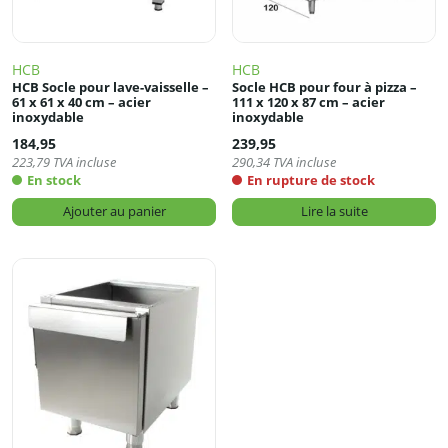
HCB
HCB
HCB Socle pour lave-vaisselle –
Socle HCB pour four à pizza –
61 x 61 x 40 cm – acier
111 x 120 x 87 cm – acier
inoxydable
inoxydable
184,95
239,95
223,79
TVA incluse
290,34
TVA incluse
En stock
En rupture de stock
Ajouter au panier
Lire la suite