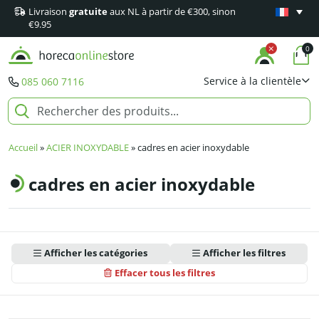
Livraison
gratuite
aux NL à partir de €300, sinon
Garantie
m
€9.95
0
Service à la clientèle
085 060 7116
Accueil
»
ACIER INOXYDABLE
»
cadres en acier inoxydable
cadres en acier inoxydable
Afficher les catégories
Afficher les filtres
Effacer tous les filtres