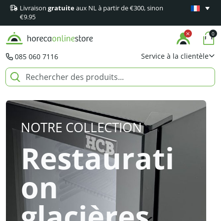
Livraison
gratuite
aux NL à partir de €300, sinon
Garantie
m
€9.95
0
Service à la clientèle
085 060 7116
NOTRE COLLECTION
Restaurati
on
glacières