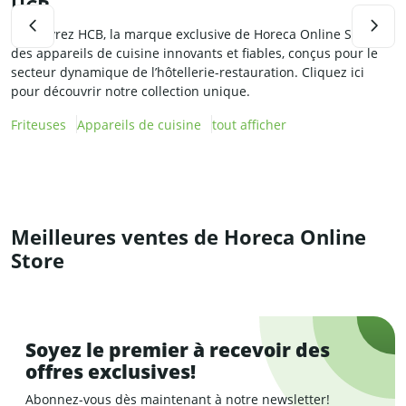
HCB
C
Découvrez HCB, la marque exclusive de Horeca Online Store :
D
des appareils de cuisine innovants et fiables, conçus pour le
H
secteur dynamique de l’hôtellerie-restauration. Cliquez ici
g
pour découvrir notre collection unique.
p
r
Friteuses
Appareils de cuisine
tout afficher
R
Meilleures ventes de Horeca Online
Store
Soyez le premier à recevoir des
offres exclusives!
Abonnez-vous dès maintenant à notre newsletter!